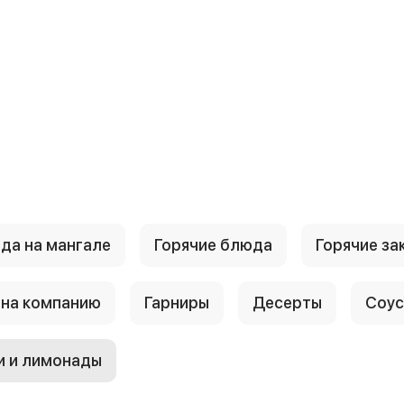
да на мангале
Горячие блюда
Горячие за
 на компанию
Гарниры
Десерты
Соу
и и лимонады