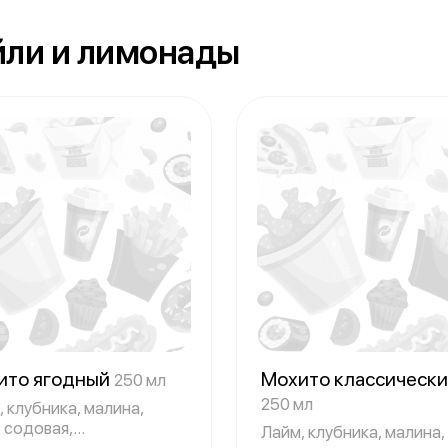
йли и лимонады
ито ягодный
Мохито классическ
250 мл
250 мл
 клубника, малина,
, содовая,
Лайм, клубника, малина,