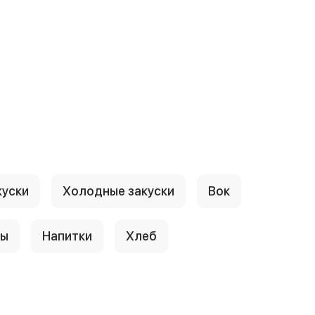
куски
Холодные закуски
Вок
сы
Напитки
Хлеб