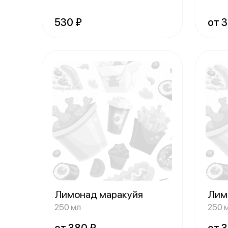
сливки
беза
530 ₽
от 
Лимонад маракуйя
Лим
250 мл
250 