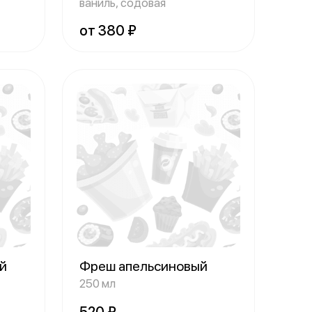
ваниль, содовая
от 380 ₽
ый
Фреш апельсиновый
250 мл