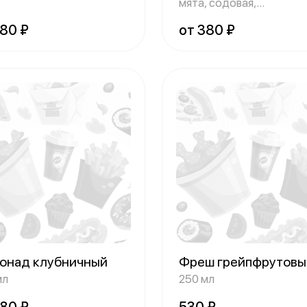
лкогольный
мята, содовая,
безалкогольный
380 ₽
от 380 ₽
онад клубничный
Фреш грейпфрутов
мл
250 мл