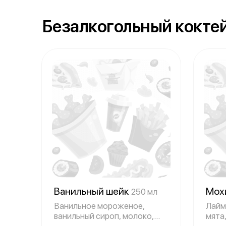
Безалкогольный кокте
Ванильный шейк
Мох
250 мл
Ванильное мороженое,
Лайм,
ванильный сироп, молоко,
мята