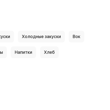
куски
Холодные закуски
Вок
сы
Напитки
Хлеб