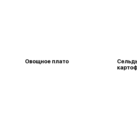
Овощное плато
Сельдь
карто