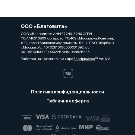
ООО «Благовита»
ООО «Благовита» ИНН 7724313240 ОГРН
1157746310809 юр. адрес: 115409 г.Москва, ул.Кошкина,
д.12, корп.1 Банковские реквизиты: Банк: ПАО Сбербанк
г.Москва р/с: 40702810138000031692 к/с:
30101810400000000225 БИК: 044525225
Работает на эффективном ядре
Foodpicásso
ver. 3.2
Политика конфиденциальности
Публичная оферта