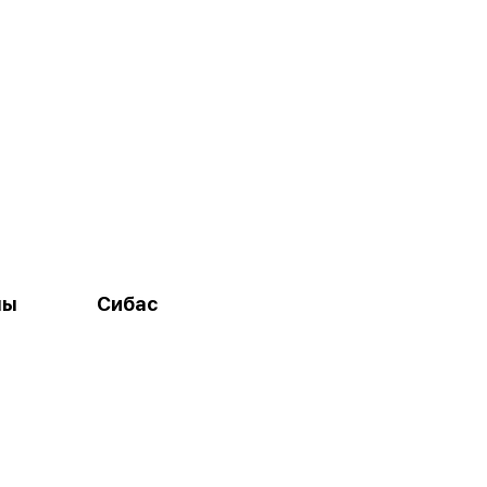
ны
Сибас