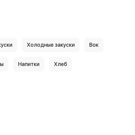
куски
Холодные закуски
Вок
сы
Напитки
Хлеб