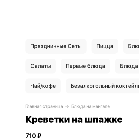
{{ textContacts }}
Праздничные Сеты
Пицца
Блю
Салаты
Первые блюда
Блюда
Чай/кофе
Безалкогольный коктейл
Главная страница
Блюда на мангале
Креветки на шпажке
710 ₽