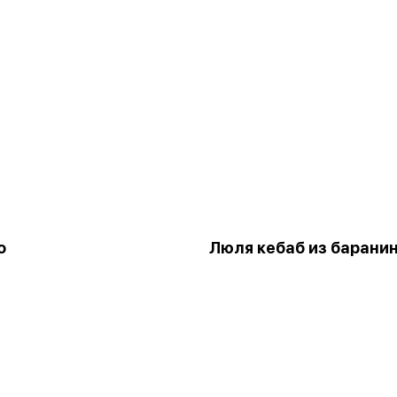
о
Люля кебаб из барани