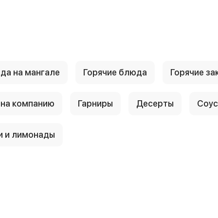
да на мангале
Горячие блюда
Горячие за
 на компанию
Гарниры
Десерты
Соу
и и лимонады