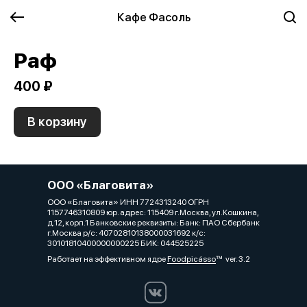
Кафе Фасоль
Раф
400 ₽
В корзину
ООО «Благовита»
ООО «Благовита» ИНН 7724313240 ОГРН
1157746310809 юр. адрес: 115409 г.Москва, ул.Кошкина,
д.12, корп.1 Банковские реквизиты: Банк: ПАО Сбербанк
г.Москва р/с: 40702810138000031692 к/с:
30101810400000000225 БИК: 044525225
Работает на эффективном ядре
Foodpicásso
ver. 3.2